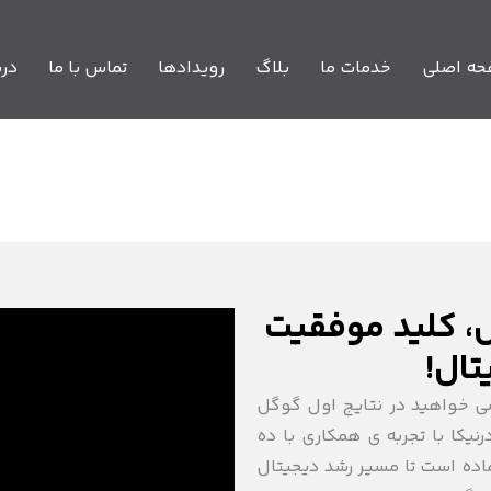
ه اصلی
خدمات ما
بلاگ
رویدادها
تماس با ما
درب
، کلید موفقیت
تال!
می خواهید در نتایج اول گوگل
کا با تجربه ی همکاری با ده
ماده است تا مسیر رشد دیجیتال