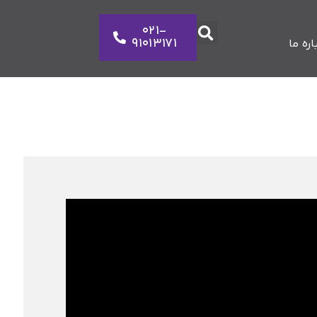
021-
91013171
اره ما