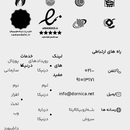
راه های ارتباطی
لینک
خدمات
رویدادهای
پورتال
های
درنیکا
021-
درنیکا
سازمانی
تلفن
مفید
91013171
تیم
نرم
info@dornica.net
ایمیل
درنیکا
افزار
تحت
درباره
رسانه ها
بلـــــه
|
روبیکا
|
ایتا
|
وب
درنیکا
سروش
داشبورد