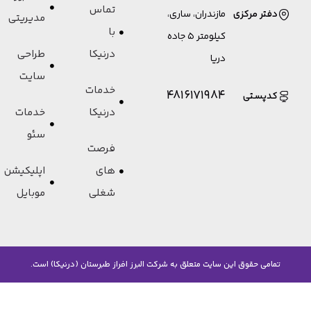
تماس
دفتر مرکزی
مازندران، ساری،
مدیریتی
با
کیلومتر 5 جاده
درنیکا
طراحی
دریا
سایت
خدمات
4816171984
کدپستی
درنیکا
خدمات
سئو
فرصت
های
اپلیکیشن
شغلی
موبایل
تمامی حقوق این سایت متعلق به شرکت البرز افراز طبرستان (درنیکا) است.