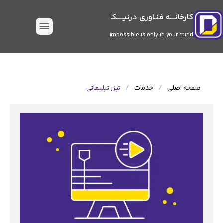
کارخانـــه فنـاوری درنیــــکا
impossible is only in your mind
صفحه اصلی
/
خدمات
/
تیزر تبلیغاتی