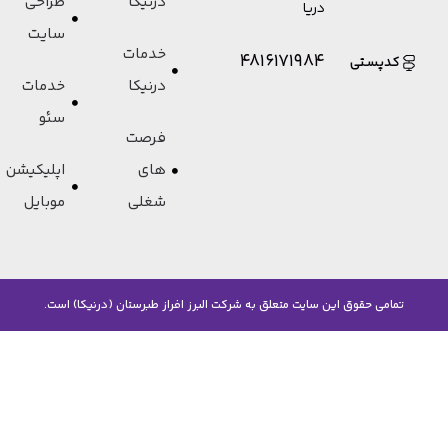
درنیکا
طراحی
دریا
سایت
خدمات
4816171984
کدپستی
درنیکا
خدمات
سئو
فرصت
های
اپلیکیشن
شغلی
موبایل
تمامی حقوق این سایت متعلق به شرکت البرز افراز طبرستان (درنیکا) است.