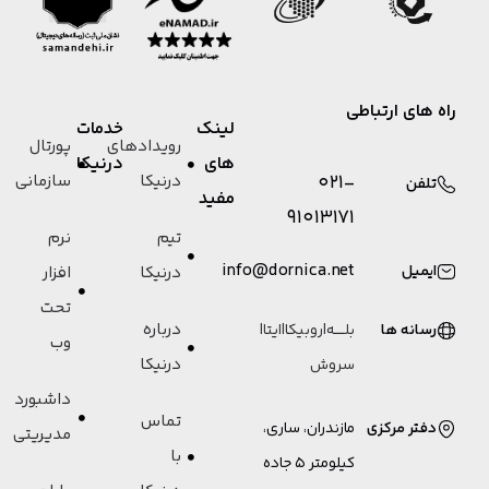
راه های ارتباطی
لینک
خدمات
رویدادهای
پورتال
های
درنیکا
021-
درنیکا
سازمانی
تلفن
مفید
91013171
تیم
نرم
info@dornica.net
ایمیل
درنیکا
افزار
تحت
درباره
رسانه ها
بلـــــه
|
روبیکا
|
ایتا
|
وب
درنیکا
سروش
داشبورد
تماس
دفتر مرکزی
مازندران، ساری،
مدیریتی
با
کیلومتر 5 جاده