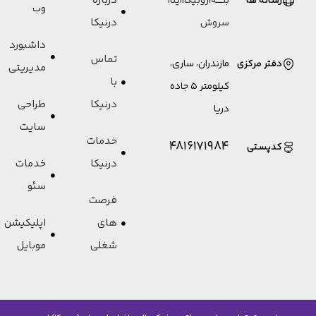
درباره
رسانه ها
بلـــــه
|
روبیکا
|
ایتا
|
وب
درنیکا
سروش
داشبورد
تماس
دفتر مرکزی
مازندران، ساری،
مدیریتی
با
کیلومتر 5 جاده
درنیکا
طراحی
دریا
سایت
خدمات
4816171984
کدپستی
درنیکا
خدمات
سئو
فرصت
های
اپلیکیشن
شغلی
موبایل