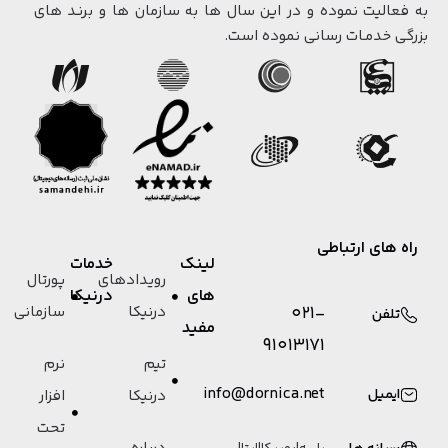
به فعالیت نموده و در این سال ها به سازمان ها و برنـد های
بزرگی خدمـات رسانی نموده است.
راه های ارتباطی
لینک
خدمات
رویدادهای
پورتال
های
درنیکا
021-
درنیکا
سازمانی
تلفن
مفید
91013171
تیم
نرم
info@dornica.net
ایمیل
درنیکا
افزار
تحت